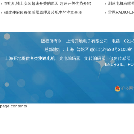
在电机轴上安装超速开关的原因 超速开关优势介绍
测速电机有哪
磁致伸缩位移传感器原理及装配中的注意事项
雷恩RADIO-E
版权所有© ：上海开地电子有限公司 电话：021-5268 26
总部地址：上海 普陀区 怒江北路598号2108
上海开地提供各类
测速电机
、
光电编码器
、旋转编码器、
倾角传感器
ENERGIE、PO
沪公网安
按上海搜索
按编码器搜索
page contents
上海编码器
编码器
上海绝对值编码器
绝对值编码器
上海编码器价格
编码器价格
上海旋转编码器
旋转编码器
上海旋转编码器
高精度编码器