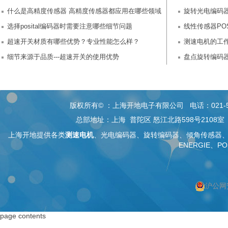
什么是高精度传感器 高精度传感器都应用在哪些领域
旋转光电编码
选择posital编码器时需要注意哪些细节问题
同
线性传感器POS
超速开关材质有哪些优势？专业性能怎么样？
测速电机的工
细节来源于品质---超速开关的使用优势
的？
盘点旋转编码
版权所有© ：上海开地电子有限公司 电话：021-5268 26
总部地址：上海 普陀区 怒江北路598号2108
上海开地提供各类
测速电机
、
光电编码器
、旋转编码器、
倾角传感器
ENERGIE、PO
沪公网安
按上海搜索
按编码器搜索
page contents
上海编码器
编码器
上海绝对值编码器
绝对值编码器