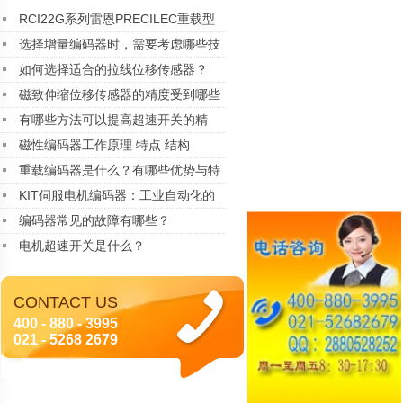
RCI22G系列雷恩PRECILEC重载型
编码器
选择增量编码器时，需要考虑哪些技
术指标？
如何选择适合的拉线位移传感器？
磁致伸缩位移传感器的精度受到哪些
因素的影响？
有哪些方法可以提高超速开关的精
度？
磁性编码器工作原理 特点 结构
重载编码器是什么？有哪些优势与特
点
KIT伺服电机编码器：工业自动化的
精密核心
编码器常见的故障有哪些？
电机超速开关是什么？
CONTACT US
400 - 880 - 3995
021 - 5268 2679