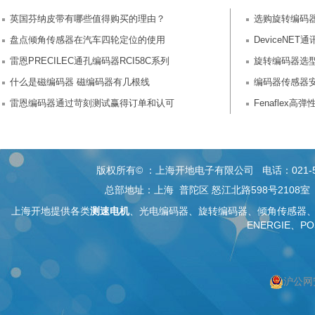
英国芬纳皮带有哪些值得购买的理由？
选购旋转编码
盘点倾角传感器在汽车四轮定位的使用
DeviceNE
雷恩PRECILEC通孔编码器RCI58C系列
旋转编码器选
什么是磁编码器 磁编码器有几根线
编码器传感器
雷恩编码器通过苛刻测试赢得订单和认可
Fenaflex高
版权所有© ：上海开地电子有限公司 电话：021-5268 26
总部地址：上海 普陀区 怒江北路598号2108
上海开地提供各类
测速电机
、
光电编码器
、旋转编码器、
倾角传感器
ENERGIE、PO
沪公网安
按上海搜索
按编码器搜索