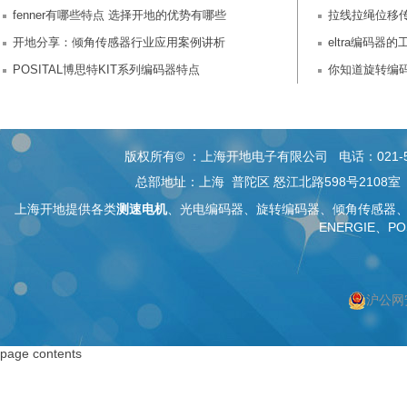
fenner有哪些特点 选择开地的优势有哪些
拉线拉绳位移
开地分享：倾角传感器行业应用案例讲析
eltra编码
POSITAL博思特KIT系列编码器特点
你知道旋转编
版权所有© ：上海开地电子有限公司 电话：021-5268 26
总部地址：上海 普陀区 怒江北路598号2108
上海开地提供各类
测速电机
、
光电编码器
、旋转编码器、
倾角传感器
ENERGIE、PO
沪公网安
按上海搜索
按编码器搜索
page contents
上海编码器
编码器
上海绝对值编码器
绝对值编码器
上海编码器价格
编码器价格