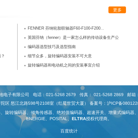
更多
FENNER 芬纳轮胎联轴器F60-F100-F200...
英国芬纳（fenner）是一家怎么样的传动设备生产公
司？
编码器选型技巧及选型指南
面？
细节众多，旋转编码器安装不可大意
旋转编码器和电动机之间的安装事宜介绍
有限公司 电话：021-5268 2679 传真： 021-5268 2869 邮箱：sal
陀区 怒江北路598号2108室（红星世贸大厦） 备案号：
沪ICP备080122
器
、旋转编码器、
倾角传感器
、绝对值编码器、
超速开关
、
增量式编码器
ENERGIE、POSITAL、
ELTRA
授权代理商。
百度统计