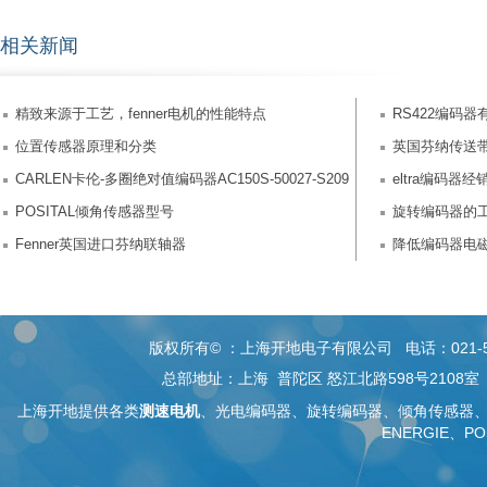
相关新闻
精致来源于工艺，fenner电机的性能特点
RS422编码
位置传感器原理和分类
英国芬纳传送
CARLEN卡伦-多圈绝对值编码器AC150S-50027-S209
eltra编码
POSITAL倾角传感器型号
旋转编码器的
Fenner英国进口芬纳联轴器
降低编码器电
版权所有© ：上海开地电子有限公司 电话：021-5268 26
总部地址：上海 普陀区 怒江北路598号2108
上海开地提供各类
测速电机
、
光电编码器
、旋转编码器、
倾角传感器
ENERGIE、PO