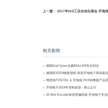
上一篇：
2017年IAS工业自动化展会 开地
联合参展
相关新闻
德国Graf-Sytec总裁MULLER先生到访
德国BOGEN独家授权-恭喜开地电子再添新
博思特POSITAL & 开地电子KIND携新产品亮
Beijing 2014国际自动化展
开地电子2014年深秋旅游 - 黄山之行
20 Mini Encoder迷你型编码器-开地电子专