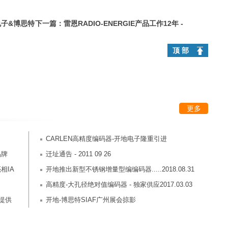
电子&博思特
下一篇：
雷恩RADIO-ENERGIE产品工作12年 -
2017.03.10
顶 部
更多
CARLEN高精度编码器-开地电子隆重引进
品牌
迁址通告 - 2011 09 26
相IA
开地推出新型不锈钢增量型编编码器.....2018.08.31
高精度-大孔径绝对值编码器 - 独家供应2017.03.03
业提供
开地-博思特SIAF广州展会掠影