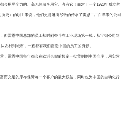
会用尽全力的、毫无保留享用它、占有它！而对于一个1928年成立的
9年的历史）的职工来说，他们更是淋漓尽致的传承了雷恩工厂百年来的公司
但雷恩中国总部的员工却时刻奋斗在工业现场第一线：从宝钢公司到
、从农村到城市，一直都有我们雷恩中国的员工的身影。
，雷恩中国每年都会在欧洲长假前预定一批货到到中国仓库，用实际
而充足的库存保障每一个客户的最大权益，同时也为中国的自动化行