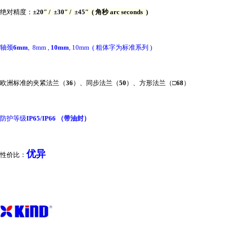
绝对精度：
±20
″ /
±30
″ /
±45
″
(
角秒
arc seconds
)
轴颈
6mm
,
8mm ,
10mm
, 10mm
(
粗体字为标准系列
)
欧洲标准的夹紧法兰（
36
）、同步法兰（
50
）、方形法兰（
□68
）
防护等级
IP65/IP66
（带油封）
优异
性价比：