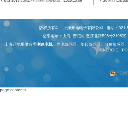
IAS-2019上海工业自动化展会掠影...2019.10.09
20 Mini E
版权所有© ：上海开地电子有限公司 电话：021-5268 26
总部地址：上海 普陀区 怒江北路598号2108
上海开地提供各类
测速电机
、
光电编码器
、旋转编码器、
倾角传感器
ENERGIE、PO
沪公网安
按上海搜索
按编码器搜索
page contents
上海编码器
编码器
上海绝对值编码器
绝对值编码器
上海编码器价格
编码器价格
上海旋转编码器
旋转编码器
上海旋转编码器
高精度编码器
上海光电编码器
绝对编码器
上海增量式编码器
增量式编码器