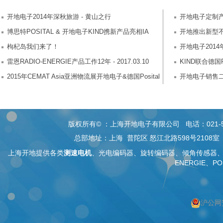
开地电子2014年深秋旅游 - 黄山之行
开地电子定制产
博思特POSITAL & 开地电子KIND携新产品亮相IA
开地推出新型不锈钢
Beijing 2014国际自动化展
枸杞岛我们来了！
开地电子2014
雷恩RADIO-ENERGIE产品工作12年 - 2017.03.10
KIND联合德国Po
2015年CEMAT Asia亚洲物流展开地电子&德国Posital
械...2020.11.0
开地电子销售二部
精彩亮相
版权所有© ：上海开地电子有限公司 电话：021-5268 26
总部地址：上海 普陀区 怒江北路598号2108
上海开地提供各类
测速电机
、
光电编码器
、旋转编码器、
倾角传感器
ENERGIE、PO
沪公网安
按上海搜索
按编码器搜索