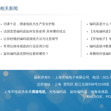
相关新闻
功课十足，测速电机为生产安全护航
编码器是什么
法国雷恩编码器如何安装使用 具有哪些优点
【光电编码器
让你秒懂的编码器接线方法与注意细节
【开地电子】
常用位移传感器的行业应用介绍
更好
编码器脉冲数
旋转编码器优势特征都有哪些？
单圈绝对值编码器
版权所有© ：上海开地电子有限公司 电话：021-5268 26
总部地址：上海 普陀区 怒江北路598号2108
上海开地提供各类
测速电机
、
光电编码器
、旋转编码器、
倾角传感器
ENERGIE、PO