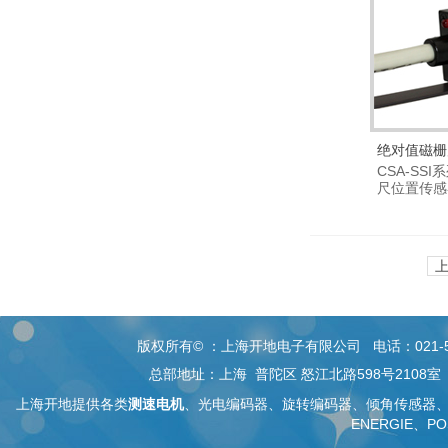
绝对值磁栅尺
CSA-SS
列
尺位置传感
在...
版权所有© ：上海开地电子有限公司 电话：021-5268 26
总部地址：上海 普陀区 怒江北路598号2108
上海开地提供各类
测速电机
、
光电编码器
、旋转编码器、
倾角传感器
ENERGIE、PO