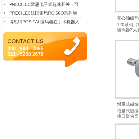
36mm超薄编码器 在医疗 AGV领域
PRECILEC雷恩电子式超速开关（可
的革命性应用
任意编程）RCO E01 02
PRECILEC法国雷恩RCI58O系列增
空心轴编码
量型编码器
博思特POSITAL编码器在手术机器人
120系列
编码器Z大孔
中的成功应用案例
大脉...
CONTACT US
400 - 880 - 3995
021 - 5268 2679
增量式磁编
增量式磁编
接口提供高
量。...