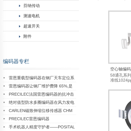
芬纳传动
测速电机
超速开关
附件
编码器专栏
空心轴编码
58通孔系
雷恩重载型编码器在钢厂天车定位系
准线1024pp
标...
统中的成功应用案例
雷恩编码器让钢厂维护费降 65%,是
真的吗？实测数据告诉你答案
PRECILEC法国雷恩编码器的抗冲击
能力如何？
绝对值型防水多圈编码器在风力发电
偏航系统中的成功应用案例
CARLEN磁致伸缩位移传感器 CHM
IP68 Analog系列
PRECILEC雷恩编码器
手术机器人精度守护者——POSITAL