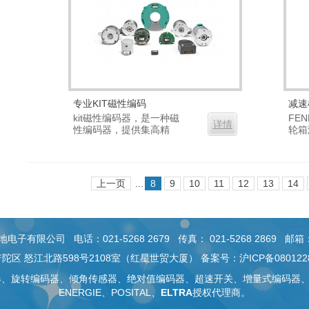
专业KIT磁性编码
减速
kit磁性编码器，是一种磁
FE
详情
性编码器，提供集高精
轮箱
确...
滑、.
上一页
...
8
9
10
11
12
13
14
有限公司 电话：021-5268 2679 传真： 021-5268 2869 邮箱：sal
陀区 怒江北路598号2108室（红星世贸大厦） 备案号：
沪ICP备080122
器
、旋转编码器、
倾角传感器
、绝对值编码器、
超速开关
、
增量式编码器
ENERGIE、POSITAL、
ELTRA
授权代理商。