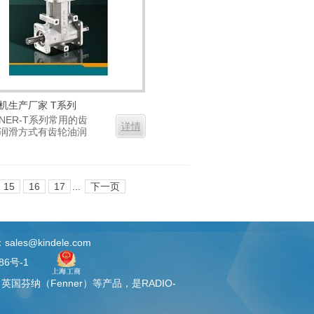
机生产厂家 T系列
NNER-T系列常用的齿
详情
润滑方式有齿轮油润
..
15
16
17
...
下一页
es@kindele.com
86号-1
、英国芬纳（
Fenner
）等产品，是RADIO-