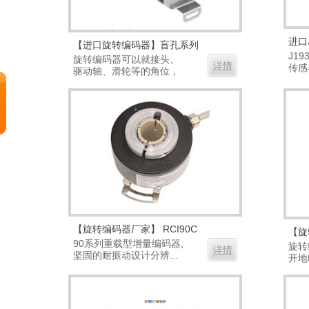
进口
【进口旋转编码器】盲孔系列
J19
旋转编码器可以就接头、
详情
传感
驱动轴、滑轮等的角位，
移动.
进...
【旋转编码器厂家】 RCI90C
【旋
90系列重载型增量编码器,
旋转
详情
坚固的耐振动设计分辨...
开地
牌...