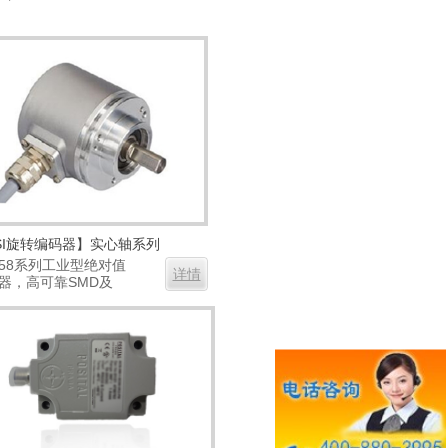
SI旋转编码器】实心轴系列
58系列工业型绝对值
详情
器，高可靠SMD及
...