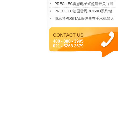
36mm超薄编码器 在医疗 AGV领域
PRECILEC雷恩电子式超速开关（可
的革命性应用
任意编程）RCO E01 02
PRECILEC法国雷恩RCI58O系列增
量型编码器
博思特POSITAL编码器在手术机器人
中的成功应用案例
CONTACT US
400 - 880 - 3995
021 - 5268 2679