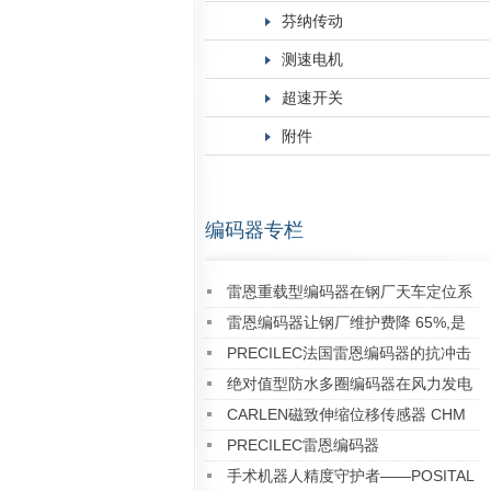
芬纳传动
测速电机
超速开关
附件
编码器专栏
雷恩重载型编码器在钢厂天车定位系
统中的成功应用案例
雷恩编码器让钢厂维护费降 65%,是
真的吗？实测数据告诉你答案
PRECILEC法国雷恩编码器的抗冲击
能力如何？
绝对值型防水多圈编码器在风力发电
偏航系统中的成功应用案例
CARLEN磁致伸缩位移传感器 CHM
IP68 Analog系列
PRECILEC雷恩编码器
手术机器人精度守护者——POSITAL