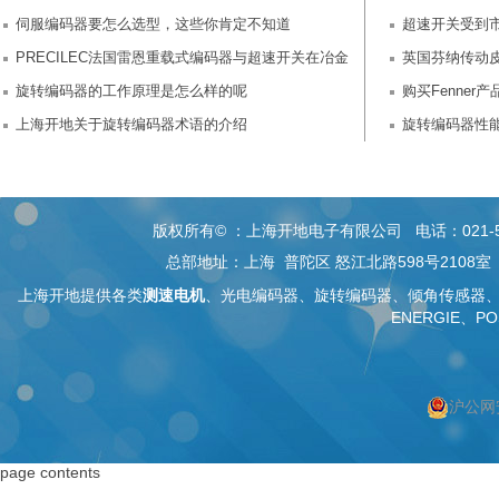
伺服编码器要怎么选型，这些你肯定不知道
超速开关受到
PRECILEC法国雷恩重载式编码器与超速开关在冶金
英国芬纳传动
上的实际应用
旋转编码器的工作原理是怎么样的呢
购买Fenne
上海开地关于旋转编码器术语的介绍
旋转编码器性
版权所有© ：上海开地电子有限公司 电话：021-5268 26
总部地址：上海 普陀区 怒江北路598号2108
上海开地提供各类
测速电机
、
光电编码器
、旋转编码器、
倾角传感器
ENERGIE、PO
沪公网安
按上海搜索
按编码器搜索
page contents
上海编码器
编码器
上海绝对值编码器
绝对值编码器