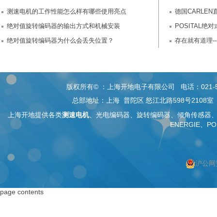
测速电机的工作性能怎么样有哪些使用亮点
德国CARLE
绝对值旋转编码器的输出方式和机械安装
POSITAL绝
绝对值旋转编码器为什么会丢失位置？
存在就有道理---
版权所有© ：上海开地电子有限公司 电话：021-5268 26
总部地址：上海 普陀区 怒江北路598号2108
上海开地提供各类
测速电机
、
光电编码器
、旋转编码器、
倾角传感器
ENERGIE、PO
沪公网安
按上海搜索
按编码器搜索
page contents
上海编码器
编码器
上海绝对值编码器
绝对值编码器
上海编码器价格
编码器价格