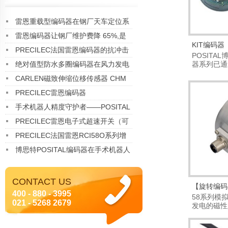
雷恩重载型编码器在钢厂天车定位系
统中的成功应用案例
雷恩编码器让钢厂维护费降 65%,是
KIT编码器
真的吗？实测数据告诉你答案
PRECILEC法国雷恩编码器的抗冲击
POSITAL
能力如何？
绝对值型防水多圈编码器在风力发电
器系列已通过
证！ B...
偏航系统中的成功应用案例
CARLEN磁致伸缩位移传感器 CHM
IP68 Analog系列
PRECILEC雷恩编码器
手术机器人精度守护者——POSITAL
36mm超薄编码器 在医疗 AGV领域
PRECILEC雷恩电子式超速开关（可
的革命性应用
任意编程）RCO E01 02
PRECILEC法国雷恩RCI58O系列增
量型编码器
博思特POSITAL编码器在手术机器人
中的成功应用案例
CONTACT US
【旋转编码
400 - 880 - 3995
58系列模
021 - 5268 2679
发电的磁性
（无...