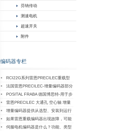
芬纳传动
测速电机
超速开关
附件
编码器专栏
RCI22G系列雷恩PRECILEC重载型
编码器
法国雷恩PRECILEC-增量编码器部分
经典应用案例
POSITAL FRABA 德国博思特-用于步
进电机的多圈Kit编码器
雷恩PRECILEC 大通孔 空心轴 增量
式旋转编码器RCI90D系列
增量编码器提供从选型、安装到运行
维护的一站式技术支持！
如果雷恩重载编码器出现故障，可能
有哪些原因及对应的解决方法？
伺服电机编码器是什么？功能、类型