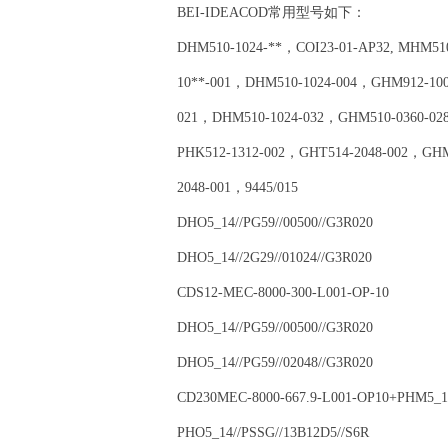
BEI-IDEACOD常用型号如下：
DHM510-1024-**，COI23-01-AP32, MHM5
10**-001，DHM510-1024-004，GHM912-10
021，DHM510-1024-032，GHM510-0360-02
PHK512-1312-002，GHT514-2048-002，GH
2048-001，9445/015
DHO5_14//PG59//00500//G3R020
DHO5_14//2G29//01024//G3R020
CDS12-MEC-8000-300-L001-OP-10
DHO5_14//PG59//00500//G3R020
DHO5_14//PG59//02048//G3R020
CD230MEC-8000-667.9-L001-OP10+PHM5_10
PHO5_14//PSSG//13B12D5//S6R