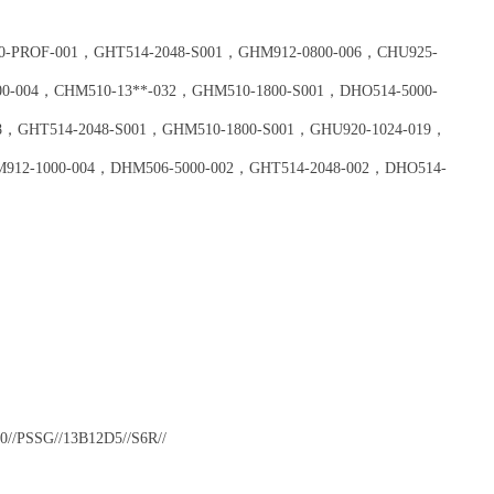
10-PROF-001，GHT514-2048-S001，GHM912-0800-006，CHU925-
00-004，CHM510-13**-032，GHM510-1800-S001，DHO514-5000-
8，GHT514-2048-S001，GHM510-1800-S001，GHU920-1024-019，
M912-1000-004，DHM506-5000-002，GHT514-2048-002，DHO514-
//PSSG//13B12D5//S6R//