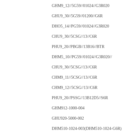
GHM9_12//5G59//01024//G3R020
GHU9_30//5G59//01200//G6R
DHO5_14//PG59//01024//G3R020
CHU9_30//5CSG//13//C6R
PHU9_20//PBGB//13B16//BTR
DHM5_10//PG59//01024//G3R020//
CHU9_30//5CSG//13//C6R
CHM9_11//5CSG//13//C6R
CHM9_12//5CSG//13//C6R
PHU9_20//PSSG//13B12D5//S6R
GHM912-1000-004
GHU920-5000-002
DHM510-1024-003(DHM510-1024-G6R)