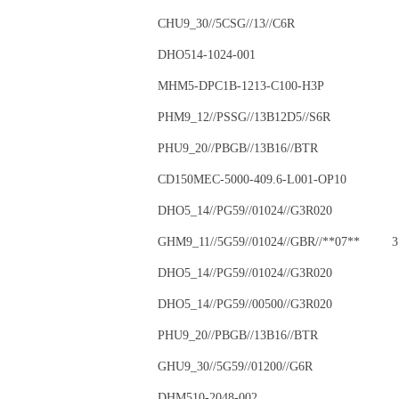
CHU9_30//5CSG//13//C6R
DHO514-1024-001
MHM5-DPC1B-1213-C100-H3P
PHM9_12//PSSG//13B12D5//S6R
PHU9_20//PBGB//13B16//BTR
CD150MEC-5000-409.6-L001-OP10
DHO5_14//PG59//01024//G3R020
GHM9_11//5G59//01024//GBR//**07** 3
DHO5_14//PG59//01024//G3R020
DHO5_14//PG59//00500//G3R020
PHU9_20//PBGB//13B16//BTR
GHU9_30//5G59//01200//G6R
DHM510-2048-002