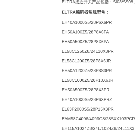
ELTRA接近开关产品包括：SI08/SS08、SI
ELTRA编码器常规型号：
EH40A1000S5/28P6X6PR
EH50A100Z5/28P8X6PA
EH50A500Z5/28P8X6PA
EL58C1250Z8/24L10X3PR
EL58C1200Z5/28P8X6JR
EH50A1200Z5/28P8S3PR
EL58C1000Z5/28P10X6JR
EH50A500Z5/28P8X3PR
EH40A1000S5/28P6XPRZ
EL63P2000S5/28P15X3PR
EAM58C4096/4096G8/28SXX103PCR
EH115A1024Z8/24L/1024Z8/24L11X3