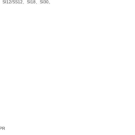
12/SS12、SI18、SI30。
PR