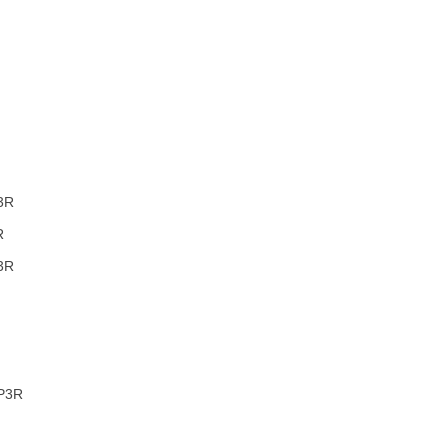
3R
R
3R
P3R