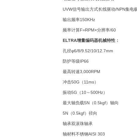
UVW信号输出方式长线驱动/NPN集电
输出频率150KHz
频率计算F=RPM×分辨率/60
ELTRA增量编码器机械特性：
孔径φ6/8/9.52/10/12.7mm
防护等级IP66
最高转速3,000RPM
冲击50G（11ms）
振动5G（10～500Hz）
最大轴负载5N（0.5kgf）轴向
5N（0.5kgf）径向
轴承双滚珠轴承
轴材料不锈钢AISI 303