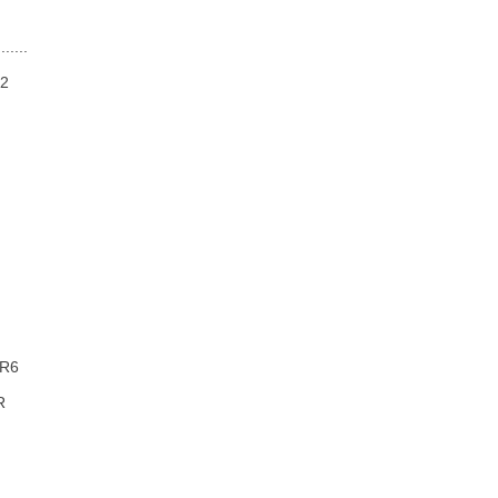
...
2
R6
R