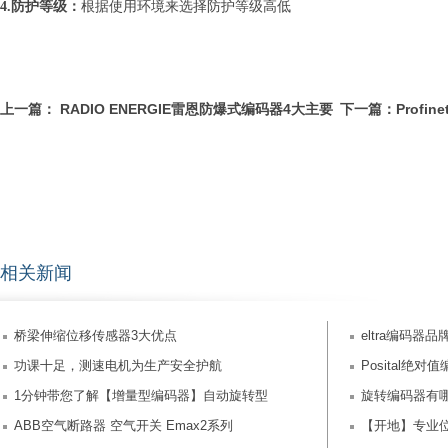
4.防护等级：
根据使用环境来选择防护等级高低
上一篇：
RADIO ENERGIE雷恩防爆式编码器4大主要
下一篇：
Profi
特点
相关新闻
桥梁伸缩位移传感器3大优点
eltra编码器
功课十足，测速电机为生产安全护航
Posital绝对值
1分钟带您了解【增量型编码器】自动旋转型
旋转编码器有
ABB空气断路器 空气开关 Emax2系列
【开地】专业